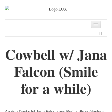
Programm
Tickets
Cowbell w/ Jana
Archiv
Falcon (Smile
Kontakt
for a while)
An den Decks ist Jana Falcon aus Berlin, die spätestens