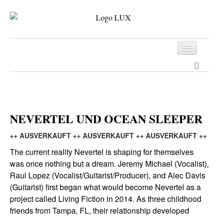
Programm
Tickets
Archiv
NEVERTEL UND OCEAN SLEEPER
Kontakt
++ AUSVERKAUFT ++ AUSVERKAUFT ++ AUSVERKAUFT ++
The current reality Nevertel is shaping for themselves
was once nothing but a dream. Jeremy Michael (Vocalist),
Raul Lopez (Vocalist/Guitarist/Producer), and Alec Davis
(Guitarist) first began what would become Nevertel as a
project called Living Fiction in 2014. As three childhood
friends from Tampa, FL, their relationship developed