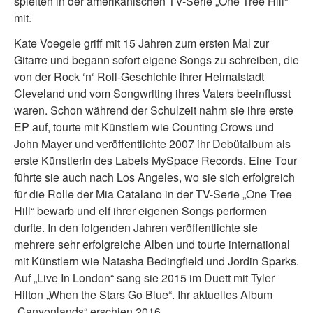
spielten in der amerikanischen TV-Serie „One Tree Hill“
mit.
Kate Voegele griff mit 15 Jahren zum ersten Mal zur
Gitarre und begann sofort eigene Songs zu schreiben, die
von der Rock ‘n‘ Roll-Geschichte ihrer Heimatstadt
Cleveland und vom Songwriting ihres Vaters beeinflusst
waren. Schon während der Schulzeit nahm sie ihre erste
EP auf, tourte mit Künstlern wie Counting Crows und
John Mayer und veröffentlichte 2007 ihr Debütalbum als
erste Künstlerin des Labels MySpace Records. Eine Tour
führte sie auch nach Los Angeles, wo sie sich erfolgreich
für die Rolle der Mia Catalano in der TV-Serie „One Tree
Hill“ bewarb und elf ihrer eigenen Songs performen
durfte. In den folgenden Jahren veröffentlichte sie
mehrere sehr erfolgreiche Alben und tourte international
mit Künstlern wie Natasha Bedingfield und Jordin Sparks.
Auf „Live In London“ sang sie 2015 im Duett mit Tyler
Hilton „When the Stars Go Blue“. Ihr aktuelles Album
„Canyonlands“ erschien 2016.