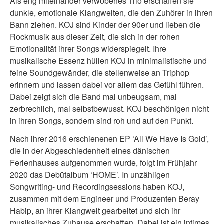
Als eng miteinander verwobenes Trio erschaffen sie
dunkle, emotionale Klangwelten, die den Zuhörer in ihren
Bann ziehen. KOJ sind Kinder der 90er und lieben die
Rockmusik aus dieser Zeit, die sich in der rohen
Emotionalität ihrer Songs widerspiegelt. Ihre
musikalische Essenz hüllen KOJ in minimalistische und
feine Soundgewänder, die stellenweise an Triphop
erinnern und lassen dabei vor allem das Gefühl führen.
Dabei zeigt sich die Band mal unbeugsam, mal
zerbrechlich, mal selbstbewusst. KOJ beschönigen nicht
in ihren Songs, sondern sind roh und auf den Punkt.
Nach ihrer 2016 erschienenen EP ‘All We Have Is Gold’,
die in der Abgeschiedenheit eines dänischen
Ferienhauses aufgenommen wurde, folgt im Frühjahr
2020 das Debütalbum ‘HOME’. In unzähligen
Songwriting- und Recordingsessions haben KOJ,
zusammen mit dem Engineer und Produzenten Beray
Habip, an ihrer Klangwelt gearbeitet und sich ihr
musikalisches Zuhause erschaffen. Dabei ist ein intimes