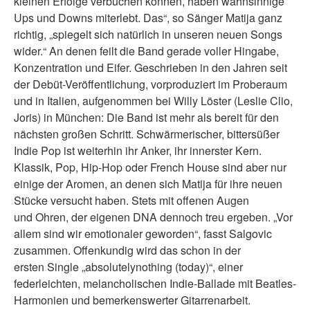
kleinen Erfolge verbuchen können, haben wahnsinnige
Ups und Downs miterlebt. Das“, so Sänger Matija ganz
richtig, „spiegelt sich natürlich in unseren neuen Songs
wider.“ An denen feilt die Band gerade voller Hingabe,
Konzentration und Eifer. Geschrieben in den Jahren seit
der Debüt-Veröffentlichung, vorproduziert im Proberaum
und in Italien, aufgenommen bei Willy Löster (Leslie Clio,
Joris) in München: Die Band ist mehr als bereit für den
nächsten großen Schritt. Schwärmerischer, bittersüßer
Indie Pop ist weiterhin ihr Anker, ihr innerster Kern.
Klassik, Pop, Hip-Hop oder French House sind aber nur
einige der Aromen, an denen sich Matija für ihre neuen
Stücke versucht haben. Stets mit offenen Augen
und Ohren, der eigenen DNA dennoch treu ergeben. „Vor
allem sind wir emotionaler geworden“, fasst Salgovic
zusammen. Offenkundig wird das schon in der
ersten Single „absolutelynothing (today)“, einer
federleichten, melancholischen Indie-Ballade mit Beatles-
Harmonien und bemerkenswerter Gitarrenarbeit.