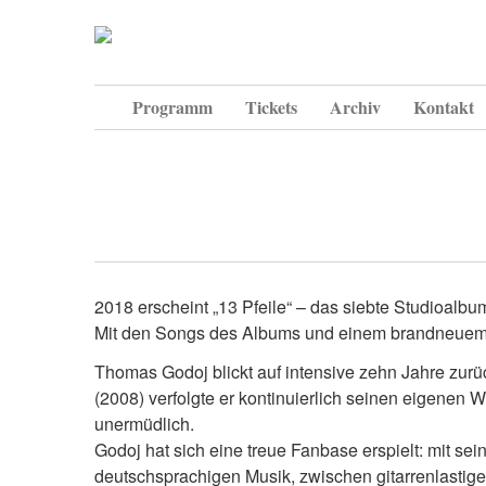
Programm
Tickets
Archiv
Kontakt
2018 erscheint „13 Pfeile“ – das siebte Studioal
Mit den Songs des Albums und einem brandneuem 
Thomas Godoj blickt auf intensive zehn Jahre zurü
(2008) verfolgte er kontinuierlich seinen eigenen W
unermüdlich.
Godoj hat sich eine treue Fanbase erspielt: mit s
deutschsprachigen Musik, zwischen gitarrenlasti