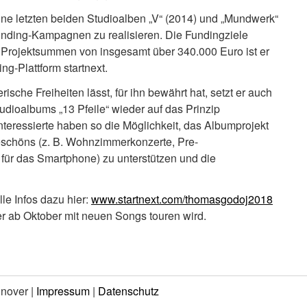
ine letzten beiden Studioalben „V“ (2014) und „Mundwerk“
unding-Kampagnen zu realisieren. Die Fundingziele
t Projektsummen von insgesamt über 340.000 Euro ist er
ng-Plattform startnext.
ische Freiheiten lässt, für ihn bewährt hat, setzt er auch
dioalbums „13 Pfeile“ wieder auf das Prinzip
nteressierte haben so die Möglichkeit, das Albumprojekt
schöns (z. B. Wohnzimmerkonzerte, Pre-
für das Smartphone) zu unterstützen und die
le Infos dazu hier:
www.startnext.com/thomasgodoj2018
 er ab Oktober mit neuen Songs touren wird.
nnover |
Impressum
|
Datenschutz