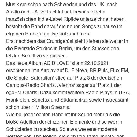
Musik sie schon nach Schweden und das UK, nach
Austin und L.A. verfrachtet hat, bevor sie beim
französischen Indie-Label Riptide unterzeichnet haben,
besteht die Band darauf die neuen Songs zuhause im
eigenen Proberaum live aufzunehmen.
Erst nachdem das Grundgerüst steht ziehen sie weiter in
die Riverside Studios in Berlin, um den Stücken den
letzten Schliff zu verpassen.
Das neue Album ACID LOVE ist am 22.10.2021
erschienen, mit Airplay auf DLF Nova, BR Puls, Flux FM,
die Single ‚Saturation‘ stieg auf Platz 3 der deutschen
Campus-Radio Charts, ‚Vienna‘ sogar auf Platz 1 der
egoFM-Charts. Dazu kommt weitere Radio-Plays in USA,
Frankreich, Benelux und Südamerika, sowie insgeasamt
schon über 1 Million Streams.
Wie bei jeder echten Band ist ihr Sound mehr als die
bloße Addition der einzelnen Elemente und schwer in
Schubladen zu stecken. So etwa wie eine moderne
Version von The Police, die sich von Tame Impala, den