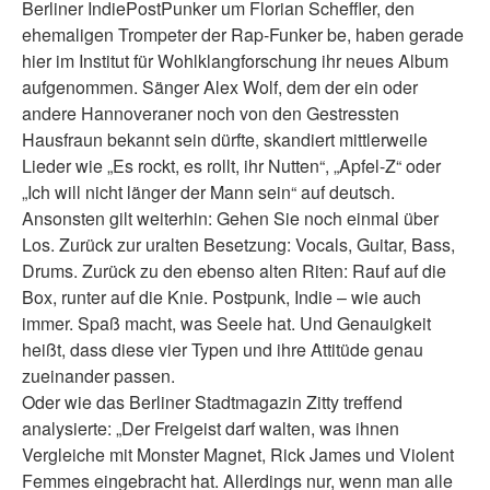
Berliner IndiePostPunker um Florian Scheffler, den
ehemaligen Trompeter der Rap-Funker be, haben gerade
hier im Institut für Wohlklangforschung ihr neues Album
aufgenommen. Sänger Alex Wolf, dem der ein oder
andere Hannoveraner noch von den Gestressten
Hausfraun bekannt sein dürfte, skandiert mittlerweile
Lieder wie „Es rockt, es rollt, ihr Nutten“, „Apfel-Z“ oder
„Ich will nicht länger der Mann sein“ auf deutsch.
Ansonsten gilt weiterhin: Gehen Sie noch einmal über
Los. Zurück zur uralten Besetzung: Vocals, Guitar, Bass,
Drums. Zurück zu den ebenso alten Riten: Rauf auf die
Box, runter auf die Knie. Postpunk, Indie – wie auch
immer. Spaß macht, was Seele hat. Und Genauigkeit
heißt, dass diese vier Typen und ihre Attitüde genau
zueinander passen.
Oder wie das Berliner Stadtmagazin Zitty treffend
analysierte: „Der Freigeist darf walten, was ihnen
Vergleiche mit Monster Magnet, Rick James und Violent
Femmes eingebracht hat. Allerdings nur, wenn man alle