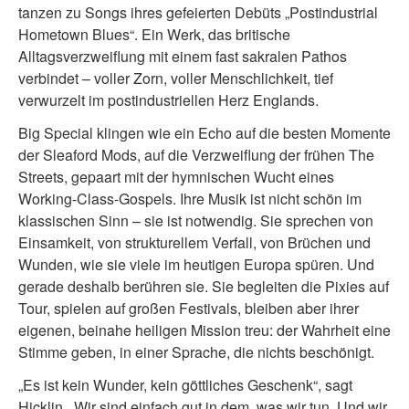
tanzen zu Songs ihres gefeierten Debüts „Postindustrial
Hometown Blues“. Ein Werk, das britische
Alltagsverzweiflung mit einem fast sakralen Pathos
verbindet – voller Zorn, voller Menschlichkeit, tief
verwurzelt im postindustriellen Herz Englands.
Big Special klingen wie ein Echo auf die besten Momente
der Sleaford Mods, auf die Verzweiflung der frühen The
Streets, gepaart mit der hymnischen Wucht eines
Working-Class-Gospels. Ihre Musik ist nicht schön im
klassischen Sinn – sie ist notwendig. Sie sprechen von
Einsamkeit, von strukturellem Verfall, von Brüchen und
Wunden, wie sie viele im heutigen Europa spüren. Und
gerade deshalb berühren sie. Sie begleiten die Pixies auf
Tour, spielen auf großen Festivals, bleiben aber ihrer
eigenen, beinahe heiligen Mission treu: der Wahrheit eine
Stimme geben, in einer Sprache, die nichts beschönigt.
„Es ist kein Wunder, kein göttliches Geschenk“, sagt
Hicklin. „Wir sind einfach gut in dem, was wir tun. Und wir