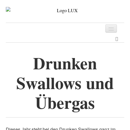
Programm
Tickets
Drunken
Archiv
Swallows und
Kontakt
Übergas
Dieses Jahr steht bei den Drunken Swallows ganz im