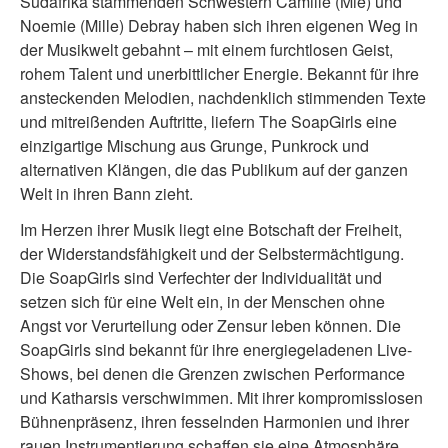
Südafrika stammenden Schwestern Camille (Mie) und
Noemie (Mille) Debray haben sich ihren eigenen Weg in
der Musikwelt gebahnt – mit einem furchtlosen Geist,
rohem Talent und unerbittlicher Energie. Bekannt für ihre
ansteckenden Melodien, nachdenklich stimmenden Texte
und mitreißenden Auftritte, liefern The SoapGirls eine
einzigartige Mischung aus Grunge, Punkrock und
alternativen Klängen, die das Publikum auf der ganzen
Welt in ihren Bann zieht.
Im Herzen ihrer Musik liegt eine Botschaft der Freiheit,
der Widerstandsfähigkeit und der Selbstermächtigung.
Die SoapGirls sind Verfechter der Individualität und
setzen sich für eine Welt ein, in der Menschen ohne
Angst vor Verurteilung oder Zensur leben können. Die
SoapGirls sind bekannt für ihre energiegeladenen Live-
Shows, bei denen die Grenzen zwischen Performance
und Katharsis verschwimmen. Mit ihrer kompromisslosen
Bühnenpräsenz, ihren fesselnden Harmonien und ihrer
rauen Instrumentierung schaffen sie eine Atmosphäre,