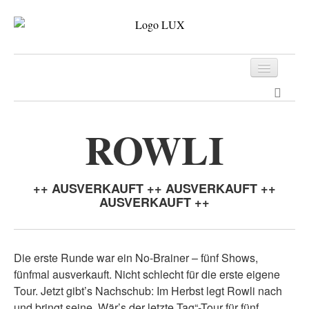
Programm
Tickets
ROWLI
Archiv
Kontakt
++ AUSVERKAUFT ++ AUSVERKAUFT ++
AUSVERKAUFT ++
Die erste Runde war ein No-Brainer – fünf Shows,
fünfmal ausverkauft. Nicht schlecht für die erste eigene
Tour. Jetzt gibt’s Nachschub: Im Herbst legt Rowli nach
und bringt seine „Wär’s der letzte Tag“-Tour für fünf