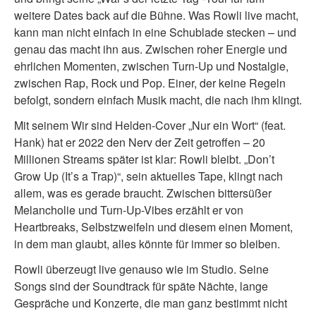
weitere Dates back auf die Bühne. Was Rowli live macht,
kann man nicht einfach in eine Schublade stecken – und
genau das macht ihn aus. Zwischen roher Energie und
ehrlichen Momenten, zwischen Turn-Up und Nostalgie,
zwischen Rap, Rock und Pop. Einer, der keine Regeln
befolgt, sondern einfach Musik macht, die nach ihm klingt.
Mit seinem Wir sind Helden-Cover „Nur ein Wort“ (feat.
Hank) hat er 2022 den Nerv der Zeit getroffen – 20
Millionen Streams später ist klar: Rowli bleibt. „Don’t
Grow Up (It’s a Trap)“, sein aktuelles Tape, klingt nach
allem, was es gerade braucht. Zwischen bittersüßer
Melancholie und Turn-Up-Vibes erzählt er von
Heartbreaks, Selbstzweifeln und diesem einen Moment,
in dem man glaubt, alles könnte für immer so bleiben.
Rowli überzeugt live genauso wie im Studio. Seine
Songs sind der Soundtrack für späte Nächte, lange
Gespräche und Konzerte, die man ganz bestimmt nicht