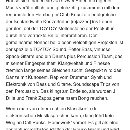
Hause sind, haben sie 2019 zwei Alben mit eigener
Musik veröffentlicht und gleichzeitig zusammen mit dem
renommierten Hamburger Club Knust die erfolgreiche
deutschlandweite Konzertreihe [rejazzed] ins Leben
gerufen, bei der TOYTOY Meilensteine der Popkultur
durch ihre verrückte Brille interpretieren. Der
gemeinsame Nenner bei diesen vielseitigen Projekten ist
der spezielle TOYTOY Sound. Fetter Bass, virtuose
Space-Gitarre und ein Drums plus Percussion Team, das
in seiner Eingespieltheit, Klangvielfalt und Finesse
ziemlich lange seines Gleichen sucht. Gespickt wird das
Ganze mit Kuriosem. Rap vom Drummer. Synth und
Elektronik von Bass und Gitarre. Soundscape Trips von
den Percussion. Das klingt am Ende so, als würden J
Dilla und Frank Zappa gemeinsam Bong rauchen.
Wenn man von einem echten Klassiker in der
elektronischen Musik sprechen kann, dann führt kein
Weg an Daft Punks „Homework“ vorbei. Es gilt als eine
der einflussreichsten Platten der House Musik und wird