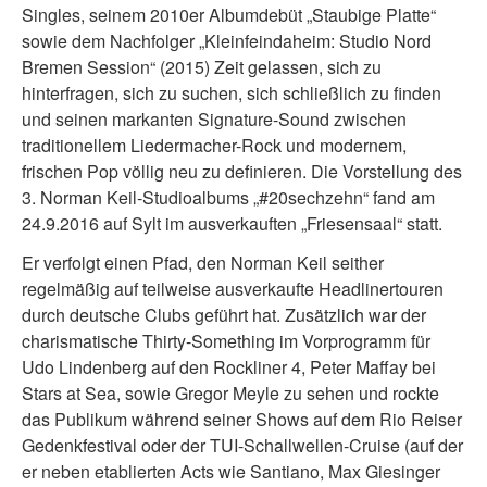
Singles, seinem 2010er Albumdebüt „Staubige Platte“
sowie dem Nachfolger „Kleinfeindaheim: Studio Nord
Bremen Session“ (2015) Zeit gelassen, sich zu
hinterfragen, sich zu suchen, sich schließlich zu finden
und seinen markanten Signature-Sound zwischen
traditionellem Liedermacher-Rock und modernem,
frischen Pop völlig neu zu definieren. Die Vorstellung des
3. Norman Keil-Studioalbums „#20sechzehn“ fand am
24.9.2016 auf Sylt im ausverkauften „Friesensaal“ statt.
Er verfolgt einen Pfad, den Norman Keil seither
regelmäßig auf teilweise ausverkaufte Headlinertouren
durch deutsche Clubs geführt hat. Zusätzlich war der
charismatische Thirty-Something im Vorprogramm für
Udo Lindenberg auf den Rockliner 4, Peter Maffay bei
Stars at Sea, sowie Gregor Meyle zu sehen und rockte
das Publikum während seiner Shows auf dem Rio Reiser
Gedenkfestival oder der TUI-Schallwellen-Cruise (auf der
er neben etablierten Acts wie Santiano, Max Giesinger