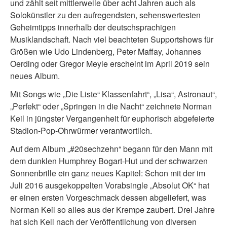
und zählt seit mittlerweile über acht Jahren auch als
Solokünstler zu den aufregendsten, sehenswertesten
Geheimtipps innerhalb der deutschsprachigen
Musiklandschaft. Nach viel beachteten Supportshows für
Größen wie Udo Lindenberg, Peter Maffay, Johannes
Oerding oder Gregor Meyle erscheint im April 2019 sein
neues Album.
Mit Songs wie „Die Liste“ Klassenfahrt“, „Lisa“, Astronaut“,
„Perfekt“ oder „Springen in die Nacht“ zeichnete Norman
Keil in jüngster Vergangenheit für euphorisch abgefeierte
Stadion-Pop-Ohrwürmer verantwortlich.
Auf dem Album „#20sechzehn“ begann für den Mann mit
dem dunklen Humphrey Bogart-Hut und der schwarzen
Sonnenbrille ein ganz neues Kapitel: Schon mit der im
Juli 2016 ausgekoppelten Vorabsingle „Absolut OK“ hat
er einen ersten Vorgeschmack dessen abgeliefert, was
Norman Keil so alles aus der Krempe zaubert. Drei Jahre
hat sich Keil nach der Veröffentlichung von diversen