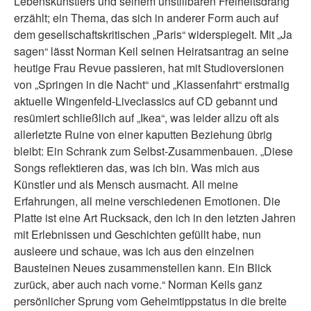
Lebenskünstlers und seinem unstillbaren Freiheitsdrang
erzählt; ein Thema, das sich in anderer Form auch auf
dem gesellschaftskritischen „Paris“ widerspiegelt. Mit „Ja
sagen“ lässt Norman Keil seinen Heiratsantrag an seine
heutige Frau Revue passieren, hat mit Studioversionen
von „Springen in die Nacht“ und „Klassenfahrt“ erstmalig
aktuelle Wingenfeld-Liveclassics auf CD gebannt und
resümiert schließlich auf „Ikea“, was leider allzu oft als
allerletzte Ruine von einer kaputten Beziehung übrig
bleibt: Ein Schrank zum Selbst-Zusammenbauen. „Diese
Songs reflektieren das, was ich bin. Was mich aus
Künstler und als Mensch ausmacht. All meine
Erfahrungen, all meine verschiedenen Emotionen. Die
Platte ist eine Art Rucksack, den ich in den letzten Jahren
mit Erlebnissen und Geschichten gefüllt habe, nun
ausleere und schaue, was ich aus den einzelnen
Bausteinen Neues zusammenstellen kann. Ein Blick
zurück, aber auch nach vorne.“ Norman Keils ganz
persönlicher Sprung vom Geheimtippstatus in die breite