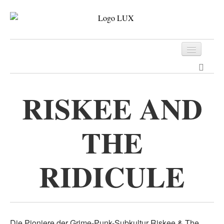
Programm
Tickets
RISKEE AND
Archiv
THE
Kontakt
RIDICULE
Die Pioniere der Grime-Punk-Subkultur Riskee & The