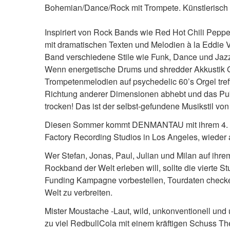
Bohemian/Dance/Rock mit Trompete. Künstlerisch 
Inspiriert von Rock Bands wie Red Hot Chili Pepp
mit dramatischen Texten und Melodien à la Eddie Ve
Band verschiedene Stile wie Funk, Dance und Jazz 
Wenn energetische Drums und shredder Akkustik Gi
Trompetenmelodien auf psychedelic 60’s Orgel tre
Richtung anderer Dimensionen abhebt und das Publi
trocken! Das ist der selbst-gefundene Musikstil vo
Diesen Sommer kommt DENMANTAU mit ihrem 4. St
Factory Recording Studios in Los Angeles, wieder 
Wer Stefan, Jonas, Paul, Julian und Milan auf ih
Rockband der Welt erleben will, sollte die vierte
Funding Kampagne vorbestellen, Tourdaten check
Welt zu verbreiten.
Mister Moustache -Laut, wild, unkonventionell und
zu viel RedbullCola mit einem kräftigen Schuss 