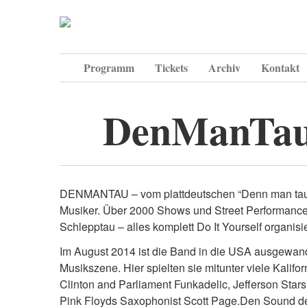
Programm
Tickets
Archiv
Kontakt
DenManTau 
DENMANTAU – vom plattdeutschen “Denn man tau” a
Musiker. Über 2000 Shows und Street Performances
Schlepptau – alles komplett Do It Yourself organisi
Im August 2014 ist die Band in die USA ausgewande
Musikszene. Hier spielten sie mitunter viele Kalifo
Clinton and Parliament Funkadelic, Jefferson Stars
Pink Floyds Saxophonist Scott Page.
Den Sound de