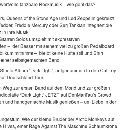
wertvolle tanzbare Rockmusik – wie geht das?
ers, Queens of the Stone Age und Led Zeppelin gekreuzt
dder, Freddie Mercury oder Serj Tankian integriert die
in ihre Musik.
tarren Solos umspielt mit expressiven
ffen – der Basser mit seinem viel zu großen Pedalboard
kum mitnimmt – bleibt keine Hüfte still und Shirt
n einer selbstgemachten Band.
udio Album “Dark Light”, aufgenommen in den Cat Toy
auf Deutschland Tour.
rem Weg zur ersten Band auf dem Mond und zur größten
 Studioplatte “Dark Light” JETZT auf DenManTau’s Crowd
en und handgemachte Musik genießen – um Liebe in der
 ungestüm. Wie der kleine Bruder der Arctic Monkeys auf
The Hives, einer Rage Against The Maschine Schaumkrone