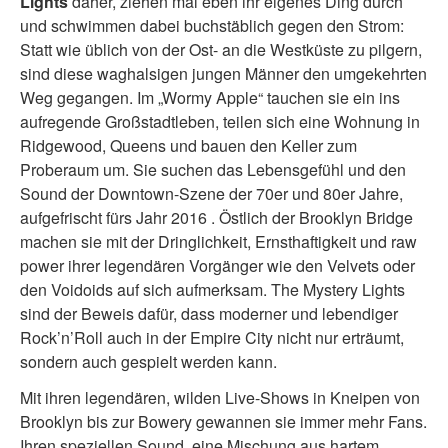
Lights
daher, ziehen mal eben ihr eigenes Ding durch
und schwimmen dabei buchstäblich gegen den Strom:
Statt wie üblich von der Ost- an die Westküste zu pilgern,
sind diese waghalsigen jungen Männer den umgekehrten
Weg gegangen. Im „Wormy Apple“ tauchen sie ein ins
aufregende Großstadtleben, teilen sich eine Wohnung in
Ridgewood, Queens und bauen den Keller zum
Proberaum um. Sie suchen das Lebensgefühl und den
Sound der Downtown-Szene der 70er und 80er Jahre,
aufgefrischt fürs Jahr 2016 . Östlich der Brooklyn Bridge
machen sie mit der Dringlichkeit, Ernsthaftigkeit und raw
power ihrer legendären Vorgänger wie den Velvets oder
den Voidoids auf sich aufmerksam. The Mystery Lights
sind der Beweis dafür, dass moderner und lebendiger
Rock’n’Roll auch in der Empire City nicht nur erträumt,
sondern auch gespielt werden kann.
Mit ihren legendären, wilden Live-Shows in Kneipen von
Brooklyn bis zur Bowery gewannen sie immer mehr Fans.
Ihren speziellen Sound, eine Mischung aus hartem