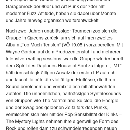
Garagenrock der 60er und Art-Punk der 70er mit
moderner Fuzz-Attitüde, haben sie dabei über Monate
und Jahre hinweg organisch weiterentwickelt.
Nach zwei Jahren unablässiger Tourneen zog sich die
Gruppe in Queens zurück, um sich auf ihren zweites
Album „Too Much Tension“ (VÖ 10.05.) vorzubereiten. Mit
Wayne Gordon auf dem Produzentenstuhl und mehreren
intensiven writing sessions, war die Gruppe wieder bereit
dem Spirit des Daptones House of Soul zu folgen. „TMT“
hält den schlagkräftigen Ansatz der ersten LP aufrecht
und taucht tiefer in die vielfältigen Einflüsse, die ihren
Sound bereichern und vermixt diese mit altbewährten
Zutaten. Die unheimlichen, hartnäckigen Synthiesounds
von Gruppen wie The Normal and Suicide, die Energie
und der Swag des goldenen Zeitalters des Punks,
vermischen sich hier mit der Pop-Sensibilität der Kinks –
The Mystery Lights nehmen ihre eigenwillige Form des
Rock und rollen damit zu schwindelerregenden neuen