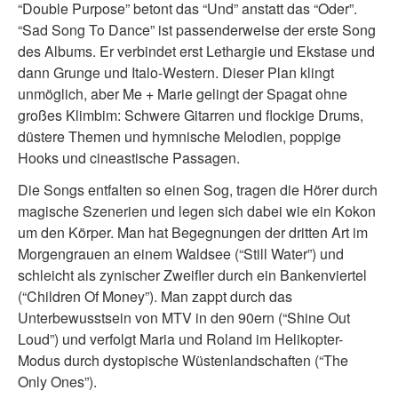
“Double Purpose” betont das “Und” anstatt das “Oder”.
“Sad Song To Dance” ist passenderweise der erste Song
des Albums. Er verbindet erst Lethargie und Ekstase und
dann Grunge und Italo-Western. Dieser Plan klingt
unmöglich, aber Me + Marie gelingt der Spagat ohne
großes Klimbim: Schwere Gitarren und flockige Drums,
düstere Themen und hymnische Melodien, poppige
Hooks und cineastische Passagen.
Die Songs entfalten so einen Sog, tragen die Hörer durch
magische Szenerien und legen sich dabei wie ein Kokon
um den Körper. Man hat Begegnungen der dritten Art im
Morgengrauen an einem Waldsee (“Still Water”) und
schleicht als zynischer Zweifler durch ein Bankenviertel
(“Children Of Money”). Man zappt durch das
Unterbewusstsein von MTV in den 90ern (“Shine Out
Loud”) und verfolgt Maria und Roland im Helikopter-
Modus durch dystopische Wüstenlandschaften (“The
Only Ones”).