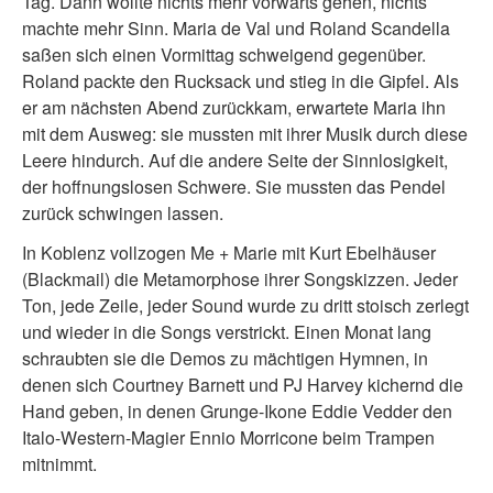
Tag. Dann wollte nichts mehr vorwärts gehen, nichts
machte mehr Sinn. Maria de Val und Roland Scandella
saßen sich einen Vormittag schweigend gegenüber.
Roland packte den Rucksack und stieg in die Gipfel. Als
er am nächsten Abend zurückkam, erwartete Maria ihn
mit dem Ausweg: sie mussten mit ihrer Musik durch diese
Leere hindurch. Auf die andere Seite der Sinnlosigkeit,
der hoffnungslosen Schwere. Sie mussten das Pendel
zurück schwingen lassen.
In Koblenz vollzogen Me + Marie mit Kurt Ebelhäuser
(Blackmail) die Metamorphose ihrer Songskizzen. Jeder
Ton, jede Zeile, jeder Sound wurde zu dritt stoisch zerlegt
und wieder in die Songs verstrickt. Einen Monat lang
schraubten sie die Demos zu mächtigen Hymnen, in
denen sich Courtney Barnett und PJ Harvey kichernd die
Hand geben, in denen Grunge-Ikone Eddie Vedder den
Italo-Western-Magier Ennio Morricone beim Trampen
mitnimmt.