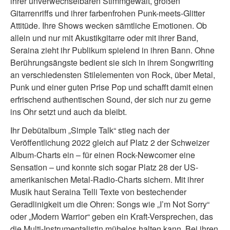
ihrer unverwechselbaren Stimmgewalt, großen
Gitarrenriffs und ihrer farbenfrohen Punk-meets-Glitter
Attitüde. Ihre Shows wecken sämtliche Emotionen. Ob
allein und nur mit Akustikgitarre oder mit ihrer Band,
Seraina zieht ihr Publikum spielend in ihren Bann. Ohne
Berührungsängste bedient sie sich in ihrem Songwriting
an verschiedensten Stilelementen von Rock, über Metal,
Punk und einer guten Prise Pop und schafft damit einen
erfrischend authentischen Sound, der sich nur zu gerne
ins Ohr setzt und auch da bleibt.
Ihr Debütalbum „Simple Talk“ stieg nach der
Veröffentlichung 2022 gleich auf Platz 2 der Schweizer
Album-Charts ein – für einen Rock-Newcomer eine
Sensation – und konnte sich sogar Platz 28 der US-
amerikanischen Metal-Radio-Charts sichern. Mit ihrer
Musik haut Seraina Telli Texte von bestechender
Geradlinigkeit um die Ohren: Songs wie „I’m Not Sorry“
oder „Modern Warrior“ geben ein Kraft-Versprechen, das
die Multi-Instrumentalistin mühelos halten kann. Bei ihren