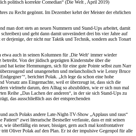
klich politisch korrekte Comedian“ (Die Welt , April 2019)
ahres zu Recht gegönnt. Im Dezember kehrt der Meister der ehrlichen
end man dort stets an neuen Nummern und Stand-Ups arbeitet, damit
 schreiben) und geht dann damit unverändert drei bis vier Jahre auf
 er derjenige, der nicht nur Taktik und Technik, sondern auch Tonart
h etwa auch in seinen Kolumnen für ‚Die Welt‘ immer wieder
betreibt. Von der jüdisch geprägten Kinderstube über die
, und hat keine Hemmungen, sich für eine gute Pointe selbst zum Narr
k, so überzeugend und unangenehm und melancholisch wie Lenny Bruce
ndgegner’“, berichtet Polak. „Ich lege da schon eine hohe
d Vorsatz ans Eingemachte, weil er überzeugt ist, dass sich die
dern vielmehr darum, den Alltag so abzubilden, wie er sich nun mal
rten Reihe „Das Lachen der anderen“, in der sie sich Stand-Ups zu
t, das ausschließlich aus der entsprechenden
 – und auch Polaks andere Late-Night-TV-Show „Applaus und raus“
atient“ zwei literarische Bestseller verfasste, dass er mit seinen
wie überfällig ein neuer, bissiger, gern auch mal konfrontativer
itt Oliver Polak auf den Plan. Er ist der impulsive Gegenpol für alle