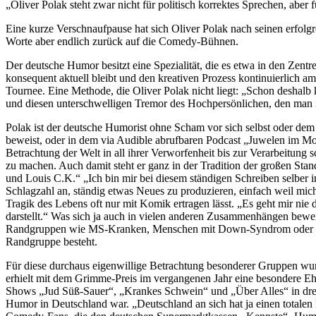
„Oliver Polak steht zwar nicht für politisch korrektes Sprechen, aber 
Eine kurze Verschnaufpause hat sich Oliver Polak nach seinen erfolg
Worte aber endlich zurück auf die Comedy-Bühnen.
Der deutsche Humor besitzt eine Spezialität, die es etwa in den Z
konsequent aktuell bleibt und den kreativen Prozess kontinuierlich am
Tournee. Eine Methode, die Oliver Polak nicht liegt: „Schon deshalb k
und diesen unterschwelligen Tremor des Hochpersönlichen, den man im
Polak ist der deutsche Humorist ohne Scham vor sich selbst oder de
beweist, oder in dem via Audible abrufbaren Podcast „Juwelen im Mo
Betrachtung der Welt in all ihrer Verworfenheit bis zur Verarbeitung
zu machen. Auch damit steht er ganz in der Tradition der großen Sta
und Louis C.K.“ „Ich bin mir bei diesem ständigen Schreiben selber
Schlagzahl an, ständig etwas Neues zu produzieren, einfach weil mich
Tragik des Lebens oft nur mit Komik ertragen lässt. „Es geht mir nie
darstellt.“ Was sich ja auch in vielen anderen Zusammenhängen bewei
Randgruppen wie MS-Kranken, Menschen mit Down-Syndrom oder HIV-I
Randgruppe besteht.
Für diese durchaus eigenwillige Betrachtung besonderer Gruppen w
erhielt mit dem Grimme-Preis im vergangenen Jahr eine besondere Ehrun
Shows „Jud Süß-Sauer“, „Krankes Schwein“ und „Über Alles“ in drei Lä
Humor in Deutschland war. „Deutschland an sich hat ja einen totalen D