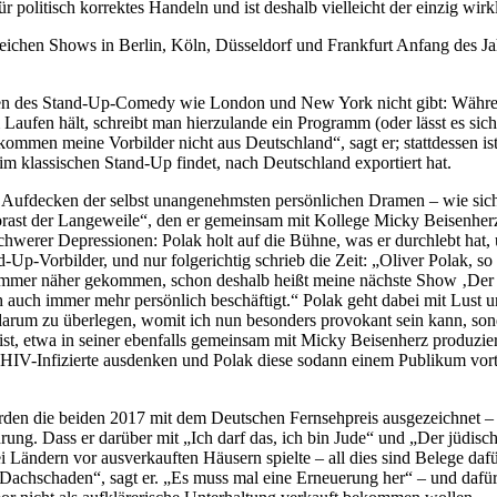
für politisch korrektes Handeln und ist deshalb vielleicht der einzig wir
reichen Shows in Berlin, Köln, Düsseldorf und Frankfurt Anfang des J
entren des Stand-Up-Comedy wie London und New York nicht gibt: Währ
 Laufen hält, schreibt man hierzulande ein Programm (oder lässt es sich
ommen meine Vorbilder nicht aus Deutschland“, sagt er; stattdessen ist
 klassischen Stand-Up findet, nach Deutschland exportiert hat.
m Aufdecken der selbst unangenehmsten persönlichen Dramen – wie sic
rast der Langeweile“, den er gemeinsam mit Kollege Micky Beisenherz 
 schwerer Depressionen: Polak holt auf die Bühne, was er durchlebt hat
nd-Up-Vorbilder, und nur folgerichtig schrieb die Zeit: „Oliver Pola
 immer näher gekommen, schon deshalb heißt meine nächste Show ‚Der E
 auch immer mehr persönlich beschäftigt.“ Polak geht dabei mit Lust un
 darum zu überlegen, womit ich nun besonders provokant sein kann, son
st, etwa in seiner ebenfalls gemeinsam mit Micky Beisenherz produzie
nfizierte ausdenken und Polak diese sodann einem Publikum vorträg
urden die beiden 2017 mit dem Deutschen Fernsehpreis ausgezeichnet
g. Dass er darüber mit „Ich darf das, ich bin Jude“ und „Der jüdische P
ndern vor ausverkauften Häusern spielte – all dies sind Belege dafür, 
achschaden“, sagt er. „Es muss mal eine Erneuerung her“ – und dafür tr