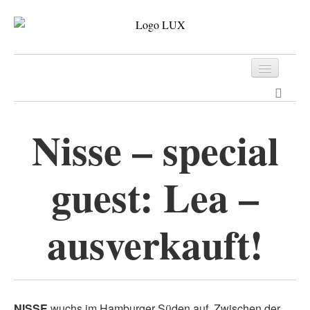
Programm
Tickets
Nisse – special
Archiv
guest: Lea –
Kontakt
ausverkauft!
NISSE
wuchs im Hamburger Süden auf. Zwischen der