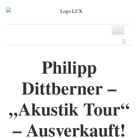
Programm
Tickets
Philipp
Archiv
Dittberner –
Kontakt
„Akustik Tour“
– Ausverkauft!