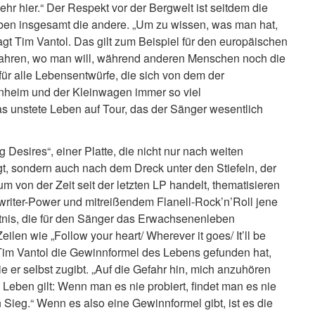
ehr hier.“ Der Respekt vor der Bergwelt ist seitdem die
eben insgesamt die andere. „Um zu wissen, was man hat,
gt Tim Vantol. Das gilt zum Beispiel für den europäischen
ufahren, wo man will, während anderen Menschen noch die
 für alle Lebensentwürfe, die sich von dem der
enheim und der Kleinwagen immer so viel
as unstete Leben auf Tour, das der Sänger wesentlich
ng Desires“, einer Platte, die nicht nur nach weiten
t, sondern auch nach dem Dreck unter den Stiefeln, der
m von der Zeit seit der letzten LP handelt, thematisieren
riter-Power und mitreißendem Flanell-Rock’n’Roll jene
tnis, die für den Sänger das Erwachsenenleben
len wie „Follow your heart/ Wherever it goes/ It’ll be
ss Tim Vantol die Gewinnformel des Lebens gefunden hat,
ie er selbst zugibt. „Auf die Gefahr hin, mich anzuhören
m Leben gilt: Wenn man es nie probiert, findet man es nie
Sieg.“ Wenn es also eine Gewinnformel gibt, ist es die