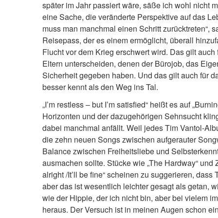
später im Jahr passiert wäre, säße ich wohl nicht m
eine Sache, die veränderte Perspektive auf das L
muss man manchmal einen Schritt zurücktreten“, sa
Reisepass, der es einem ermöglicht, überall hinz
Flucht vor dem Krieg erschwert wird. Das gilt auch
Eltern unterscheiden, denen der Bürojob, das Eig
Sicherheit gegeben haben. Und das gilt auch für d
besser kennt als den Weg ins Tal.
„I’m restless – but I’m satisfied“ heißt es auf „Burni
Horizonten und der dazugehörigen Sehnsucht kling
dabei manchmal anfällt. Weil jedes Tim Vantol-Albu
die zehn neuen Songs zwischen aufgerauter Songw
Balance zwischen Freiheitsliebe und Selbsterkenn
ausmachen sollte. Stücke wie „The Hardway“ und Zei
alright /It’ll be fine“ scheinen zu suggerieren, da
aber das ist wesentlich leichter gesagt als getan, w
wie der Hippie, der ich nicht bin, aber bei vielem i
heraus. Der Versuch ist in meinen Augen schon ein 