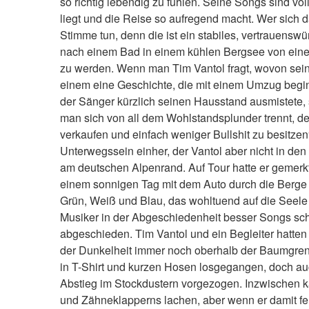
so richtig lebendig zu fühlen. Seine Songs sind v
liegt und die Reise so aufregend macht. Wer sich 
Stimme tun, denn die ist ein stabiles, vertrauenswü
nach einem Bad in einem kühlen Bergsee von ei
zu werden. Wenn man Tim Vantol fragt, wovon sein 
einem eine Geschichte, die mit einem Umzug begin
der Sänger kürzlich seinen Hausstand ausmistete, s
man sich von all dem Wohlstandsplunder trennt, d
verkaufen und einfach weniger Bullshit zu besitzen“
Unterwegssein einher, der Vantol aber nicht in den
am deutschen Alpenrand. Auf Tour hatte er gemerkt
einem sonnigen Tag mit dem Auto durch die Berge z
Grün, Weiß und Blau, das wohltuend auf die Seele
Musiker in der Abgeschiedenheit besser Songs sc
abgeschieden. Tim Vantol und ein Begleiter hatten
der Dunkelheit immer noch oberhalb der Baumgrenz
in T-Shirt und kurzen Hosen losgegangen, doch auc
Abstieg im Stockdustern vorgezogen. Inzwischen k
und Zähneklapperns lachen, aber wenn er damit fe