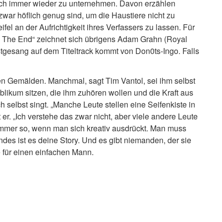
such immer wieder zu unternehmen. Davon erzählen
 zwar höflich genug sind, um die Haustiere nicht zu
el an der Aufrichtigkeit ihres Verfassers zu lassen. Für
ill The End“ zeichnet sich übrigens Adam Grahn (Royal
stgesang auf dem Titeltrack kommt von Don0ts-Ingo. Falls
ten Gemälden. Manchmal, sagt Tim Vantol, sei ihm selbst
blikum sitzen, die ihm zuhören wollen und die Kraft aus
h selbst singt. „Manche Leute stellen eine Seifenkiste in
er. „Ich verstehe das zwar nicht, aber viele andere Leute
s immer so, wenn man sich kreativ ausdrückt. Man muss
ndes ist es deine Story. Und es gibt niemanden, der sie
 für einen einfachen Mann.