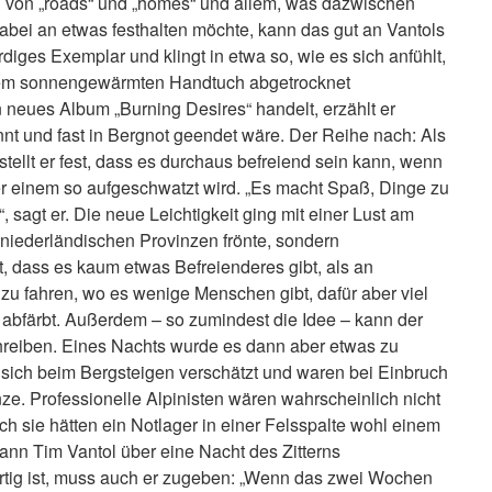
oll von „roads“ und „homes“ und allem, was dazwischen
dabei an etwas festhalten möchte, kann das gut an Vantols
rdiges Exemplar und klingt in etwa so, wie es sich anfühlt,
nem sonnengewärmten Handtuch abgetrocknet
neues Album „Burning Desires“ handelt, erzählt er
nt und fast in Bergnot geendet wäre. Der Reihe nach: Als
tellt er fest, dass es durchaus befreiend sein kann, wenn
er einem so aufgeschwatzt wird. „Es macht Spaß, Dinge zu
, sagt er. Die neue Leichtigkeit ging mit einer Lust am
 niederländischen Provinzen frönte, sondern
, dass es kaum etwas Befreienderes gibt, als an
u fahren, wo es wenige Menschen gibt, dafür aber viel
 abfärbt. Außerdem – so zumindest die Idee – kann der
hreiben. Eines Nachts wurde es dann aber etwas zu
 sich beim Bergsteigen verschätzt und waren bei Einbruch
e. Professionelle Alpinisten wären wahrscheinlich nicht
h sie hätten ein Notlager in einer Felsspalte wohl einem
ann Tim Vantol über eine Nacht des Zitterns
rtig ist, muss auch er zugeben: „Wenn das zwei Wochen