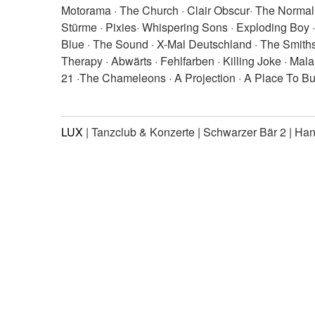
Motorama · The Church · Clair Obscur· The Normal
Stürme · Pixies· Whispering Sons · Exploding Boy ·
Blue · The Sound · X-Mal Deutschland · The Smith
Therapy · Abwärts · Fehlfarben · Killing Joke · Mala
21 ·The Chameleons · A Projection · A Place To Bur
LUX
| Tanzclub & Konzerte | Schwarzer Bär 2 | Ha