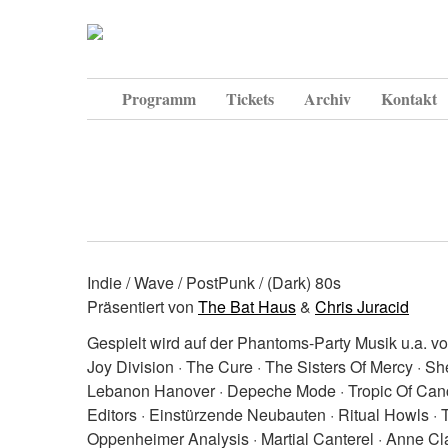
Programm
Tickets
Archiv
Kontakt
Indie / Wave / PostPunk / (Dark) 80s
Präsentiert von
The Bat Haus
&
Chris Juracid
Gespielt wird auf der Phantoms-Party Musik u.a. vo
Joy Division · The Cure · The Sisters Of Mercy · Sh
Lebanon Hanover · Depeche Mode · Tropic Of Cancer
Editors · Einstürzende Neubauten · Ritual Howls · T
Oppenheimer Analysis · Martial Canterel · Anne Clar