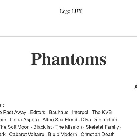
Phantoms
n:
e Past Away · Editors · Bauhaus · Interpol · The KVB ·
 · Linea Aspera · Alien Sex Fiend · Diva Destruction ·
he Soft Moon · Blacklist · The Mission · Skeletal Family ·
k · Cabaret Voltaire · Bleib Modern · Christian Death ·