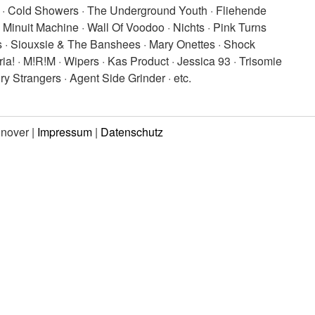
 · Cold Showers · The Underground Youth · Fliehende
 Minuit Machine · Wall Of Voodoo · Nichts · Pink Turns
s · Siouxsie & The Banshees · Mary Onettes · Shock
ria! · M!R!M · Wipers · Kas Product · Jessica 93 · Trisomie
y Strangers · Agent Side Grinder · etc.
nnover |
Impressum
|
Datenschutz