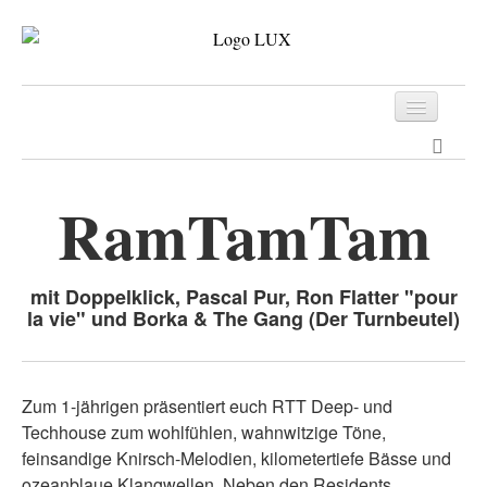
Programm
Tickets
RamTamTam
Archiv
Kontakt
mit Doppelklick, Pascal Pur, Ron Flatter "pour
la vie" und Borka & The Gang (Der Turnbeutel)
Zum 1-jährigen präsentiert euch RTT Deep- und
Techhouse zum wohlfühlen, wahnwitzige Töne,
feinsandige Knirsch-Melodien, kilometertiefe Bässe und
ozeanblaue Klangwellen. Neben den Residents