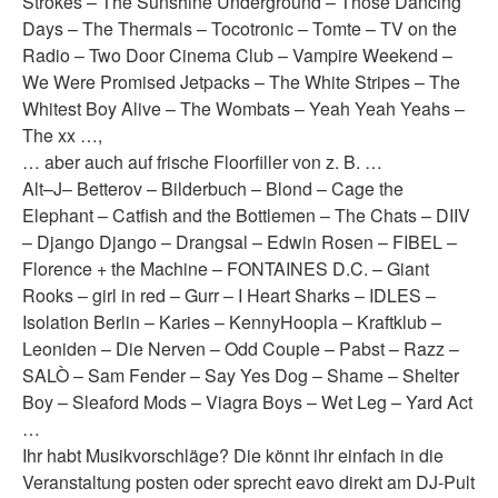
Strokes – The Sunshine Underground – Those Dancing
Days – The Thermals – Tocotronic – Tomte – TV on the
Radio – Two Door Cinema Club – Vampire Weekend –
We Were Promised Jetpacks – The White Stripes – The
Whitest Boy Alive – The Wombats – Yeah Yeah Yeahs –
The xx …,
… aber auch auf frische Floorfiller von z. B. …
Alt–J– Betterov – Bilderbuch – Blond – Cage the
Elephant – Catfish and the Bottlemen – The Chats – DIIV
– Django Django – Drangsal – Edwin Rosen – FIBEL –
Florence + the Machine – FONTAINES D.C. – Giant
Rooks – girl in red – Gurr – I Heart Sharks – IDLES –
Isolation Berlin – Karies – KennyHoopla – Kraftklub –
Leoniden – Die Nerven – Odd Couple – Pabst – Razz –
SALÒ – Sam Fender – Say Yes Dog – Shame – Shelter
Boy – Sleaford Mods – Viagra Boys – Wet Leg – Yard Act
…
Ihr habt Musikvorschläge? Die könnt ihr einfach in die
Veranstaltung posten oder sprecht eavo direkt am DJ-Pult