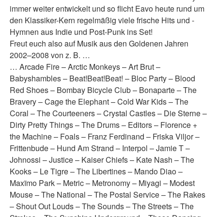
immer weiter entwickelt und so flicht Eavo heute rund um
den Klassiker-Kern regelmäßig viele frische Hits und -
Hymnen aus Indie und Post-Punk ins Set!
Freut euch also auf Musik aus den Goldenen Jahren
2002–2008 von z. B. …
… Arcade Fire – Arctic Monkeys – Art Brut –
Babyshambles – Beat!Beat!Beat! – Bloc Party – Blood
Red Shoes – Bombay Bicycle Club – Bonaparte – The
Bravery – Cage the Elephant – Cold War Kids – The
Coral – The Courteeners – Crystal Castles – Die Sterne –
Dirty Pretty Things – The Drums – Editors – Florence +
the Machine – Foals – Franz Ferdinand – Friska Viljor –
Frittenbude – Hund Am Strand – Interpol – Jamie T –
Johnossi – Justice – Kaiser Chiefs – Kate Nash – The
Kooks – Le Tigre – The Libertines – Mando Diao –
Maxïmo Park – Metric – Metronomy – Miyagi – Modest
Mouse – The National – The Postal Service – The Rakes
– Shout Out Louds – The Sounds – The Streets – The