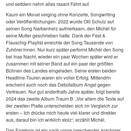
und seitdem nahm alles rasant Fahrt auf.
Kaum ein Monat verging ohne Konzerte, Songwriting
oder Veröffentlichungen. 2022 wurde Olli Schulz auf
seinen Song Narbenherz aufmerksam, den Michèl für
seine Mutter geschrieben hatte. Dank der Fest &
Flauschig-Playlist erreichte der Song Tausende von
Zuhörer:innen. Nur kurz später performt Michèl den Song
bei Inas Nacht, wieder ein paar Wochen später wird er
zusammen mit seiner Band auf ein paar der größten
Bühnen des Landes eingeladen. Seine ersten beiden
Headline-Touren waren ein voller Erfolg. Mittendrin
erscheint auch noch das Debütalbum Angst gegen
Vertrauen. Nur gut anderthalb Jahre später, folgt bereits
2024 das zweite Album Traum B. „Vor allem die Texte auf
der zweiten Platte unterscheiden sich im Vergleich zur
ersten – Ich drücke mich heute viel klarer und direkter
aus, darauf bin ich wirklich stolz“, erzählt Michèl.
Das Ergebnis ist ein nach vorne preschender, krachiger