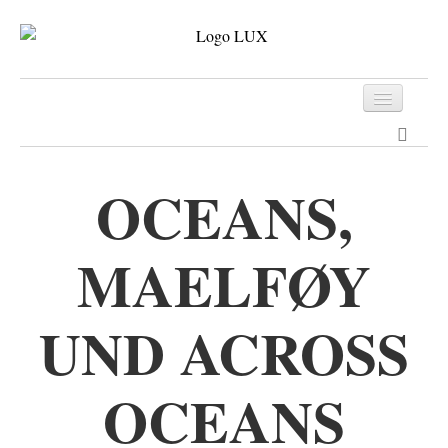
Programm
Tickets
OCEANS,
Archiv
MAELFØY
Kontakt
UND ACROSS
OCEANS