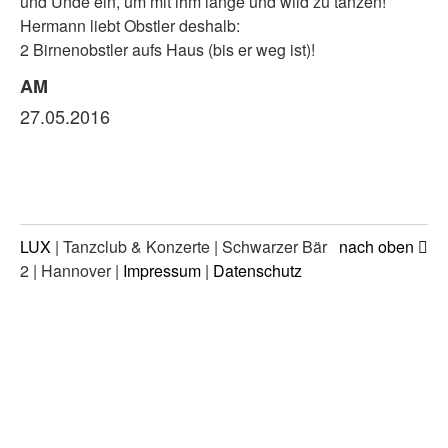
und Undé ein, um mit ihm lange und wild zu tanzen!
Hermann liebt Obstler deshalb:
2 Birnenobstler aufs Haus (bis er weg ist)!
AM
27.05.2016
LUX
| Tanzclub & Konzerte | Schwarzer Bär
nach oben
2 | Hannover |
Impressum
|
Datenschutz