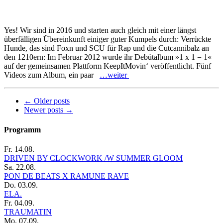
Yes! Wir sind in 2016 und starten auch gleich mit einer längst
überfälligen Übereinkunft einiger guter Kumpels durch: Verrückte
Hunde, das sind Foxn und SCU für Rap und die Cutcannibalz an
den 1210ern: Im Februar 2012 wurde ihr Debütalbum »1 x 1 = 1«
auf der gemeinsamen Plattform KeepItMovin‘ veröffentlicht. Fünf
Videos zum Album, ein paar
…weiter
←
Older posts
Newer posts
→
Programm
Fr. 14.08.
DRIVEN BY CLOCKWORK /W SUMMER GLOOM
Sa. 22.08.
PON DE BEATS X RAMUNE RAVE
Do. 03.09.
ELA.
Fr. 04.09.
TRAUMATIN
Mo. 07.09.