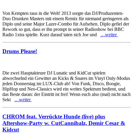
Von Kempten raus in die Welt! 2013 sorgte das DJ/Produzenten-
Duo Drunken Masters mit einem Remix für niemand geringeren als
Diplo und seine Major Lazer-Combo für Aufsehen. Diplo gefiel der
Rework so gut, dass er ihn prompt in seiner Radioshow bei BBC
Radio 1xtra spielte. Kurz darauf taten sich Joe und
…weiter
Drums Please!
Die zwei Hauptakteure DJ Lunatic und KidCut spielen
abwechselnd ein Gewitter an Kicks & Snares im Vinyl Only-Modus
jeden Donnerstag im LUX-Club ab! Von Funk, Disco, Boogie,
HipHop und Neo-Classics wird ein weites Spektrum bedient, und
das Beste daran: der Eintritt ist frei! Wenn euch also (mal) nicht nach
Sekt
…weiter
CHROM feat. Verrückte Hunde (live) plus
Aftershow-Party w. CutCannibalz, Demir Cesar &
Kidcut