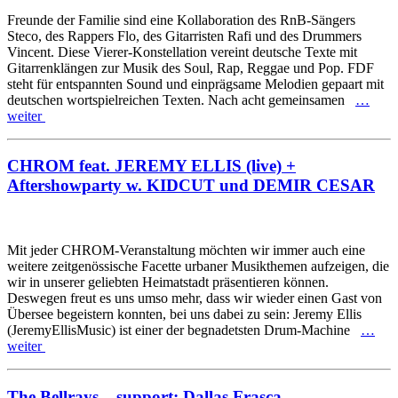
Freunde der Familie sind eine Kollaboration des RnB-Sängers
Steco, des Rappers Flo, des Gitarristen Rafi und des Drummers
Vincent. Diese Vierer-Konstellation vereint deutsche Texte mit
Gitarrenklängen zur Musik des Soul, Rap, Reggae und Pop. FDF
steht für entspannten Sound und einprägsame Melodien gepaart mit
deutschen wortspielreichen Texten. Nach acht gemeinsamen
…
weiter
CHROM feat. JEREMY ELLIS (live) +
Aftershowparty w. KIDCUT und DEMIR CESAR
Mit jeder CHROM-Veranstaltung möchten wir immer auch eine
weitere zeitgenössische Facette urbaner Musikthemen aufzeigen, die
wir in unserer geliebten Heimatstadt präsentieren können.
Deswegen freut es uns umso mehr, dass wir wieder einen Gast von
Übersee begeistern konnten, bei uns dabei zu sein: Jeremy Ellis
(JeremyEllisMusic) ist einer der begnadetsten Drum-Machine
…
weiter
The Bellrays – support: Dallas Frasca